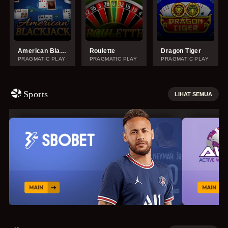
American Blackjack
Roulette
Dragon Tiger
PRAGMATIC PLAY
PRAGMATIC PLAY
PRAGMATIC PLAY
Sports
LIHAT SEMUA