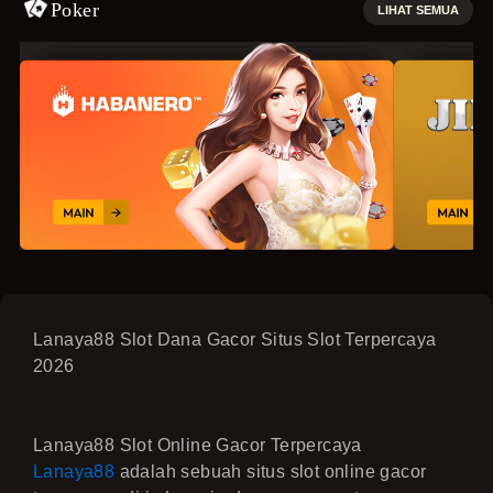
Poker
LIHAT SEMUA
Lanaya88 Slot Dana Gacor Situs Slot Terpercaya
2026
Lanaya88 Slot Online Gacor Terpercaya
Lanaya88
adalah sebuah situs slot online gacor