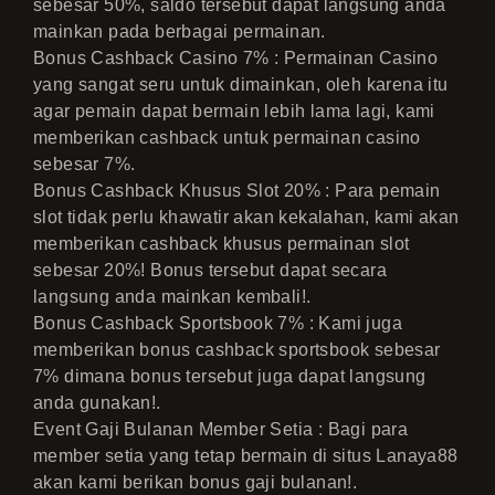
sebesar 50%, saldo tersebut dapat langsung anda
mainkan pada berbagai permainan.
Bonus Cashback Casino 7% : Permainan Casino
yang sangat seru untuk dimainkan, oleh karena itu
agar pemain dapat bermain lebih lama lagi, kami
memberikan cashback untuk permainan casino
sebesar 7%.
Bonus Cashback Khusus Slot 20% : Para pemain
slot tidak perlu khawatir akan kekalahan, kami akan
memberikan cashback khusus permainan slot
sebesar 20%! Bonus tersebut dapat secara
langsung anda mainkan kembali!.
Bonus Cashback Sportsbook 7% : Kami juga
memberikan bonus cashback sportsbook sebesar
7% dimana bonus tersebut juga dapat langsung
anda gunakan!.
Event Gaji Bulanan Member Setia : Bagi para
member setia yang tetap bermain di situs Lanaya88
akan kami berikan bonus gaji bulanan!.