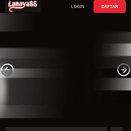
LOGIN
DAFTAR