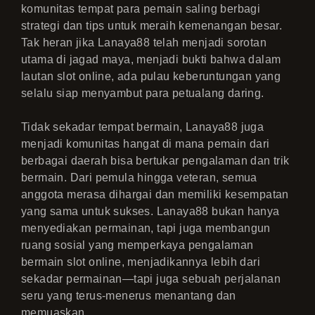
komunitas tempat para pemain saling berbagi
strategi dan tips untuk meraih kemenangan besar.
Tak heran jika Lanaya88 telah menjadi sorotan
utama di jagad maya, menjadi bukti bahwa dalam
lautan slot online, ada pulau keberuntungan yang
selalu siap menyambut para petualang daring.
Tidak sekadar tempat bermain, Lanaya88 juga
menjadi komunitas hangat di mana pemain dari
berbagai daerah bisa bertukar pengalaman dan trik
bermain. Dari pemula hingga veteran, semua
anggota merasa dihargai dan memiliki kesempatan
yang sama untuk sukses. Lanaya88 bukan hanya
menyediakan permainan, tapi juga membangun
ruang sosial yang memperkaya pengalaman
bermain slot online, menjadikannya lebih dari
sekadar permainan—tapi juga sebuah perjalanan
seru yang terus-menerus menantang dan
memuaskan.