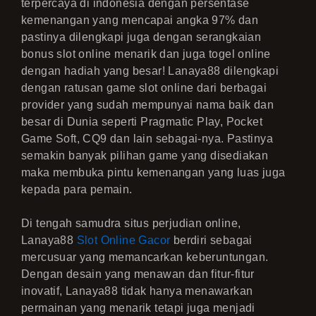
terpercaya di indonesia dengan persentase
kemenangan yang mencapai angka 97% dan
pastinya dilengkapi juga dengan serangkaian
bonus slot online menarik dan juga togel online
dengan hadiah yang besar! Lanaya88 dilengkapi
dengan ratusan game slot online dari berbagai
provider yang sudah mempunyai nama baik dan
besar di Dunia seperti Pragmatic Play, Pocket
Game Soft, CQ9 dan lain sebagai-nya. Pastinya
semakin banyak pilihan game yang disediakan
maka membuka pintu kemenangan yang luas juga
kepada para pemain.
Di tengah samudra situs perjudian online,
Lanaya88
Slot Online Gacor
berdiri sebagai
mercusuar yang memancarkan keberuntungan.
Dengan desain yang menawan dan fitur-fitur
inovatif, Lanaya88 tidak hanya menawarkan
permainan yang menarik tetapi juga menjadi